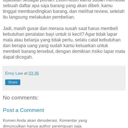
sebuah daftar apa saja barang yang akan dibeli. kamu
tinggal membandingkan barang, dan melihat review, setelah
itu langsung melakukan pembelian.
Jadi, masih gusar dan merasa susah saat harus membeli
kebutuhan peralatan bayi untuk si kecil? Agar tidak lapar
mata atau belanja yang tidak perlu, selalu catat kebutuhan
dan berapa uang yang sudah kamu keluarkan untuk
membeli barang tersebut, dengan demikian risiko lapar mata
dapat dicegah.
Enny Law
at
03:36
Share
No comments:
Post a Comment
Komen Anda akan dimoderasi. Komentar yang
dimunculkan hanya author perempuan saja.