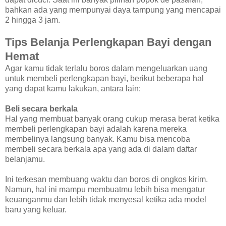
bahkan ada yang mempunyai daya tampung yang mencapai
2 hingga 3 jam.
Tips Belanja Perlengkapan Bayi dengan
Hemat
Agar kamu tidak terlalu boros dalam mengeluarkan uang
untuk membeli perlengkapan bayi, berikut beberapa hal
yang dapat kamu lakukan, antara lain:
Beli secara berkala
Hal yang membuat banyak orang cukup merasa berat ketika
membeli perlengkapan bayi adalah karena mereka
membelinya langsung banyak. Kamu bisa mencoba
membeli secara berkala apa yang ada di dalam daftar
belanjamu.
Ini terkesan membuang waktu dan boros di ongkos kirim.
Namun, hal ini mampu membuatmu lebih bisa mengatur
keuanganmu dan lebih tidak menyesal ketika ada model
baru yang keluar.