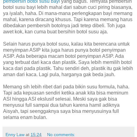
pembersih botol susu bayi
yang bagus. Ternyata pembersih
botol susu bayi lebih mahal dari sabun cuci piring biasanya,
ya iyalah, haha. Di mana-mana perlengkapan bayi memang
mahal, karena diracang khusus. Tapi karena memang harus
dibedakan pembersih botolnya jadi tetep dibeli. Toh juga
awet kok, kan cuma buat bersihin botol susu aja.
Selain harus punya botol susu, kalau kita berencana untuk
menyimpan ASIP kita juga harus punya botol penyimpan
ASIP. Ada beberapa macam botol penyimpan ASIP. Ada
yang terbuat dari kaca dan plastik. Saya lebih memilih botol
kaca dari pada plastik. Tahu sendiri deh, plastik itu gak lebih
aman dari kaca. Lagi pula, harganya gak beda jauh.
Memang sih lebih ribet dari pada bikin susu formula, haha.
Tapi ada kepuasan sendiri ketika anak kita bisa meminum
ASI hingga ASI ekslusif selesai. Meski saya gak bisa
menyusui full sampai dua tahun karena hamil adiknya
Aisyah, tapi seenggaknya saya bisa menyusuinya full
selama enam bulan.
Enny Law
at
15:24
No comments: