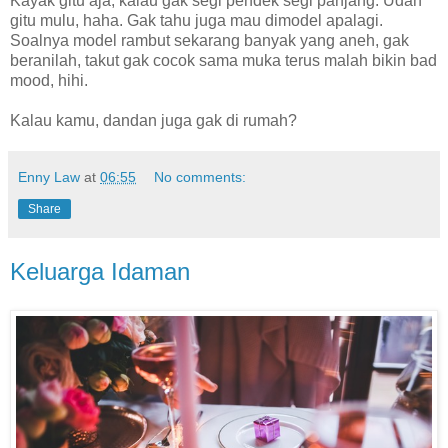
Kayak gitu aja, kalau gak segi pendek segi panjang. Udah
gitu mulu, haha. Gak tahu juga mau dimodel apalagi.
Soalnya model rambut sekarang banyak yang aneh, gak
beranilah, takut gak cocok sama muka terus malah bikin bad
mood, hihi.
Kalau kamu, dandan juga gak di rumah?
Enny Law
at
06:55
No comments:
Share
Keluarga Idaman