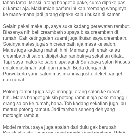
tahan lama. Meski jarang banget dipake, cuma dipake pas
di kamar aja. Maklumlah parfum ini kan memang wanginya
ke mana-mana jadi jarang dipake kalau bukan di kamar.
Selain pakai make up, saya suka kadang perawatan rambut.
Biasanya nih beli creambath supaya bisa creambath di
rumah. Gak ketinggalan suami juga ikutan saya creambath.
Soalnya males juga sih creambath aja masa ke salon.
Males juga kadang mahal, hihi. Memang sih enak kalau
creambath di salon, dipijet dan rambutnya sekalian ditata.
Tapi saya males ke salon, apalagi di Surabaya salon khusus
untuk muslimah jauh dari rumah. Beda dengan di
Purwokerto yang salon muslimahnya justru deket banget
dari rumah.
Potong rambut juga saya manggil orang salon ke rumah,
hihi. Males banget gak sih potong rambut aja pake manggil
orang salon ke rumah, haha. Toh kadang sekalian juga ibu
mertua potong rambut. Jadi tambah seneng deh yang
motongin rambut.
Model rambut saya juga apalah dari dulu gak berubah.