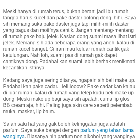
Meski hanya di rumah terus, bukan berarti jadi ibu rumah
tangga harus kucel dan pake daster bolong dong, hihi. Saya
sih memang suka pake daster juga tapi milih-milih daster
yang bagus dan motifnya cantik. Jangan mentang-mentang
di rumah pake baju jelek. Kasian dong suami masa lihat istri
jelek. Memang sih ada beberapa orang yang aneh, kalau di
rumah kucel banget. Giliran mau keluar rumah cantik gak
ketulungan. Nah loh, suami pas di rumah gak dapet
cantiknya dong. Padahal kan suami lebih berhak menikmati
kecantikan istrinya.
Kadang saya juga sering ditanya, ngapain sih beli make up.
Padahal kan pake cadar. Hellllooow? Pake cadar kan kalau
di luar rumah, kalau di rumah yang tetep kudu beli make up
dong. Meski make up bagi saya sih apalah, cuma lip glos,
BB cream aja, hihi. Paling juga skin care seperti pelembab
muka, masker, lip balm.
Salah satu hal yang gak boleh ketinggalan juga adalah
parfum. Saya suka banget dengan
parfum yang tahan lama
wanginya
. Biasanya nih parfum non alkohol yang wanginya