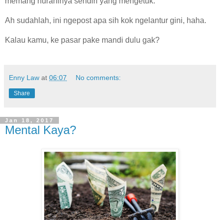
memang nuraninya sendiri yang mengetuk.
Ah sudahlah, ini ngepost apa sih kok ngelantur gini, haha.
Kalau kamu, ke pasar pake mandi dulu gak?
Enny Law
at
06:07
No comments:
Share
Jan 18, 2017
Mental Kaya?