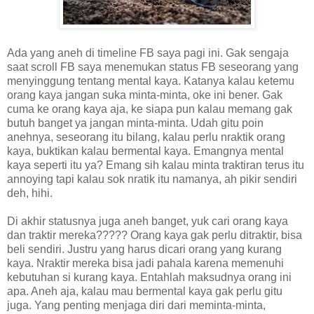
Ada yang aneh di timeline FB saya pagi ini. Gak sengaja
saat scroll FB saya menemukan status FB seseorang yang
menyinggung tentang mental kaya. Katanya kalau ketemu
orang kaya jangan suka minta-minta, oke ini bener. Gak
cuma ke orang kaya aja, ke siapa pun kalau memang gak
butuh banget ya jangan minta-minta. Udah gitu poin
anehnya, seseorang itu bilang, kalau perlu nraktik orang
kaya, buktikan kalau bermental kaya. Emangnya mental
kaya seperti itu ya? Emang sih kalau minta traktiran terus itu
annoying tapi kalau sok nratik itu namanya, ah pikir sendiri
deh, hihi.
Di akhir statusnya juga aneh banget, yuk cari orang kaya
dan traktir mereka????? Orang kaya gak perlu ditraktir, bisa
beli sendiri. Justru yang harus dicari orang yang kurang
kaya. Nraktir mereka bisa jadi pahala karena memenuhi
kebutuhan si kurang kaya. Entahlah maksudnya orang ini
apa. Aneh aja, kalau mau bermental kaya gak perlu gitu
juga. Yang penting menjaga diri dari meminta-minta,