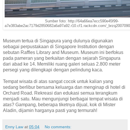
Sumber foto: http://64a66ea7ecc590e45f99-
a7e383abe2ac7179d2850682a6a97a92.r10.cf1.rackcdn.com/_brzq2007090
Museum tertua di Singapura yang dulunya digunakan
sebagai perpustakaan di Singapore Institution dengan
sebutan Raffles Library and Museum. Museum ini berfokus
pada pameran yang berkaitan dengan sejarah Singapura
dari abad ke 14. Memiliki ruang galeri seluas 2.800 meter
persegi yang dilengkapi dengan pelindung kaca.
Tempat wisata di atas sangat cocok untuk kalian yang
sedang berlibur bersama keluarga dan menginap di hotel di
Orchard Road. Rekreasi dan edukasi semua terangkum
menjadi satu. Mau mengunjungi berbagai tempat wisata di
atas? Gampang, beberapa tiketnya dijual, kok di Mister
Aladin, dijamin harganya pasti yang termurah!
Enny Law
at
05:04
No comments: