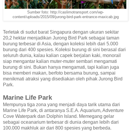
Sumber foto: http://caslimotransport.com/wp-
content/uploads/2015/09/jurong-bird-park-entrance-maxicab.jpg
Terletak di sudut barat Singapura dengan ukuran sekitar
20,2 hektar menjadikan Jurong Bird Park sebagai taman
burung terbesar di Asia, dengan koleksi lebih dari 5.000
burung dari 400 spesies. Koleksi burung di sini berasal dari
seluruh dunia, kalau kalian capek berjalan kaki, monorail
siap mengantar kalian muter-muter sembari mengamati
burung di sini. Bukan hanya mengamati, tapi kalian juga
bisa memberi makan, berfoto bersama burung, sampai
menikmati atraksi yang disediakan oleh pihak Jurong Bird
Park.
Marine Life Park
Mempunya tiga zona yang menjadi daya tarik utama dari
Marine Life Park, di antaranya S.E.A. Aquarium, Adventure
Cove Waterpark dan Dolphin Island. Memegang gelar
sebagai oceanarium terbesar di dunia dengan lebih dari
100.000 makhluk air dari 800 spesies yang berbeda.