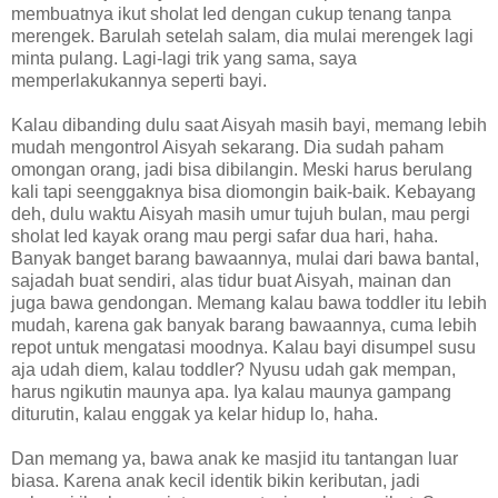
membuatnya ikut sholat Ied dengan cukup tenang tanpa
merengek. Barulah setelah salam, dia mulai merengek lagi
minta pulang. Lagi-lagi trik yang sama, saya
memperlakukannya seperti bayi.
Kalau dibanding dulu saat Aisyah masih bayi, memang lebih
mudah mengontrol Aisyah sekarang. Dia sudah paham
omongan orang, jadi bisa dibilangin. Meski harus berulang
kali tapi seenggaknya bisa diomongin baik-baik. Kebayang
deh, dulu waktu Aisyah masih umur tujuh bulan, mau pergi
sholat Ied kayak orang mau pergi safar dua hari, haha.
Banyak banget barang bawaannya, mulai dari bawa bantal,
sajadah buat sendiri, alas tidur buat Aisyah, mainan dan
juga bawa gendongan. Memang kalau bawa toddler itu lebih
mudah, karena gak banyak barang bawaannya, cuma lebih
repot untuk mengatasi moodnya. Kalau bayi disumpel susu
aja udah diem, kalau toddler? Nyusu udah gak mempan,
harus ngikutin maunya apa. Iya kalau maunya gampang
diturutin, kalau enggak ya kelar hidup lo, haha.
Dan memang ya, bawa anak ke masjid itu tantangan luar
biasa. Karena anak kecil identik bikin keributan, jadi