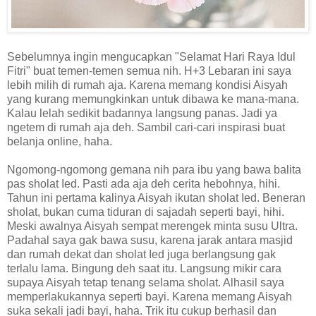
Sebelumnya ingin mengucapkan "Selamat Hari Raya Idul
Fitri" buat temen-temen semua nih. H+3 Lebaran ini saya
lebih milih di rumah aja. Karena memang kondisi Aisyah
yang kurang memungkinkan untuk dibawa ke mana-mana.
Kalau lelah sedikit badannya langsung panas. Jadi ya
ngetem di rumah aja deh. Sambil cari-cari inspirasi buat
belanja online, haha.
Ngomong-ngomong gemana nih para ibu yang bawa balita
pas sholat Ied. Pasti ada aja deh cerita hebohnya, hihi.
Tahun ini pertama kalinya Aisyah ikutan sholat Ied. Beneran
sholat, bukan cuma tiduran di sajadah seperti bayi, hihi.
Meski awalnya Aisyah sempat merengek minta susu Ultra.
Padahal saya gak bawa susu, karena jarak antara masjid
dan rumah dekat dan sholat Ied juga berlangsung gak
terlalu lama. Bingung deh saat itu. Langsung mikir cara
supaya Aisyah tetap tenang selama sholat. Alhasil saya
memperlakukannya seperti bayi. Karena memang Aisyah
suka sekali jadi bayi, haha. Trik itu cukup berhasil dan