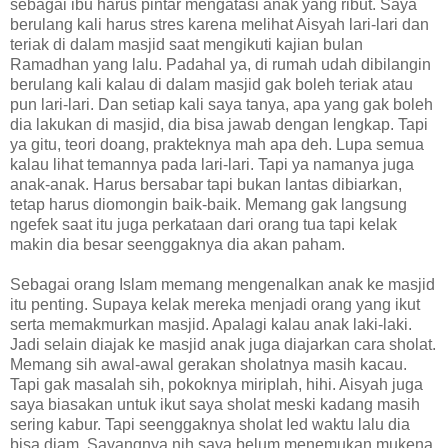
sebagai ibu harus pintar mengatasi anak yang ribut. Saya
berulang kali harus stres karena melihat Aisyah lari-lari dan
teriak di dalam masjid saat mengikuti kajian bulan
Ramadhan yang lalu. Padahal ya, di rumah udah dibilangin
berulang kali kalau di dalam masjid gak boleh teriak atau
pun lari-lari. Dan setiap kali saya tanya, apa yang gak boleh
dia lakukan di masjid, dia bisa jawab dengan lengkap. Tapi
ya gitu, teori doang, prakteknya mah apa deh. Lupa semua
kalau lihat temannya pada lari-lari. Tapi ya namanya juga
anak-anak. Harus bersabar tapi bukan lantas dibiarkan,
tetap harus diomongin baik-baik. Memang gak langsung
ngefek saat itu juga perkataan dari orang tua tapi kelak
makin dia besar seenggaknya dia akan paham.
Sebagai orang Islam memang mengenalkan anak ke masjid
itu penting. Supaya kelak mereka menjadi orang yang ikut
serta memakmurkan masjid. Apalagi kalau anak laki-laki.
Jadi selain diajak ke masjid anak juga diajarkan cara sholat.
Memang sih awal-awal gerakan sholatnya masih kacau.
Tapi gak masalah sih, pokoknya miriplah, hihi. Aisyah juga
saya biasakan untuk ikut saya sholat meski kadang masih
sering kabur. Tapi seenggaknya sholat Ied waktu lalu dia
bisa diam. Sayangnya nih saya belum menemukan mukena