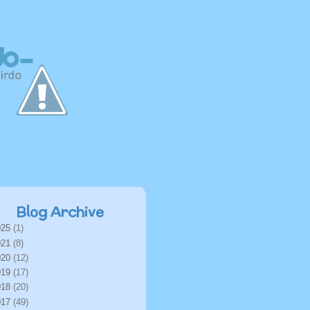
Blog Archive
025
(1)
021
(8)
020
(12)
019
(17)
018
(20)
017
(49)