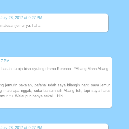
July 28, 2017 at 9:27 PM
 malesan jemur ya, haha
:17 PM
 basah itu aja bisa syuting drama Koreaaa.. *Abang Mana Abang..
ng jemurin pakaian, pafahal udah saya bilangin nanti saya jemur,
g malu apa nggak, suka bantuin sih Abang tuh, tapi saya harus
mur itu. Walaupun hanya sekali.. Hihi..
July 28, 2017 at 9:27 PM