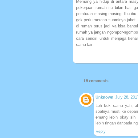
Memang ya hidup di antara masy
pekerjaan rumah itu bikin hati 
peraturan masing-masing. Ibu-ibu
gak perlu merasa suaminya jahat. 
di rumah terus jadi ya bisa bant
rumah ya jangan ngompor-ngompori
cara sendiri untuk menjaga keh
sama lain.
18 comments:
Unknown
July 28, 201
Loh kok sama yah, ak
soalnya musti ke depan 
emang lebih okay sih 
lebih ringan daripada n
Reply