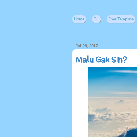
Home
G+
Free Template
Jul 28, 2017
Malu Gak Sih?