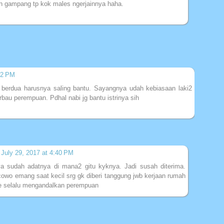
bh gampang tp kok males ngerjainnya haha.
32 PM
erdua harusnya saling bantu. Sayangnya udah kebiasaan laki2
rbau perempuan. Pdhal nabi jg bantu istrinya sih
July 29, 2017 at 4:40 PM
ya sudah adatnya di mana2 gitu kyknya. Jadi susah diterima.
cowo emang saat kecil srg gk diberi tanggung jwb kerjaan rumah
e selalu mengandalkan perempuan