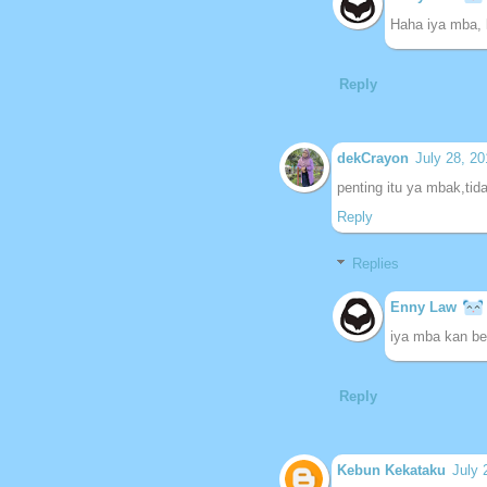
Haha iya mba, 
Reply
dekCrayon
July 28, 2
penting itu ya mbak,ti
Reply
Replies
Enny Law
iya mba kan bed
Reply
Kebun Kekataku
July 