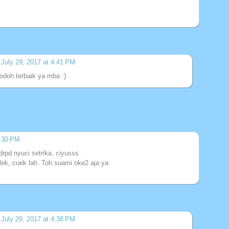
July 29, 2017 at 4:41 PM
odoh terbaik ya mba :)
3:30 PM
rpd nyuci setrika, ciyusss
ek, cuek lah. Toh suami oke2 aja ya
July 29, 2017 at 4:38 PM