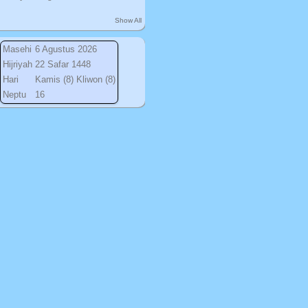
Show All
Masehi
6 Agustus 2026
Hijriyah
22 Safar 1448
Hari
Kamis (8) Kliwon (8)
Neptu
16