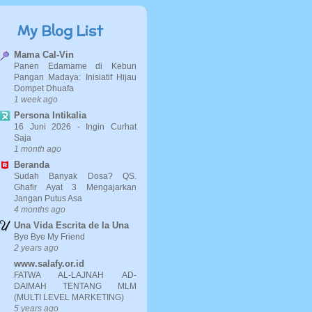
My Blog List
Mama Cal-Vin
Panen Edamame di Kebun
Pangan Madaya: Inisiatif Hijau
Dompet Dhuafa
1 week ago
Persona Intikalia
16 Juni 2026 - Ingin Curhat
Saja
1 month ago
Beranda
Sudah Banyak Dosa? QS.
Ghafir Ayat 3 Mengajarkan
Jangan Putus Asa
4 months ago
Una Vida Escrita de la Una
Bye Bye My Friend
2 years ago
www.salafy.or.id
FATWA AL-LAJNAH AD-
DAIMAH TENTANG MLM
(MULTI LEVEL MARKETING)
5 years ago