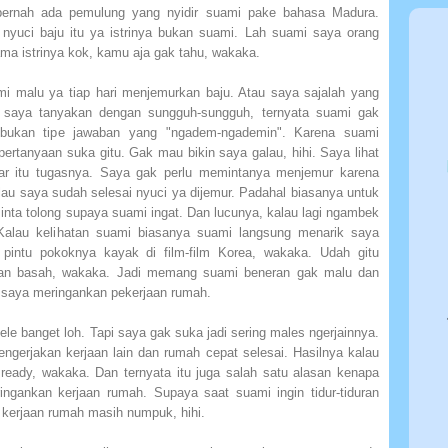
pernah ada pemulung yang nyidir suami pake bahasa Madura.
 nyuci baju itu ya istrinya bukan suami. Lah suami saya orang
ma istrinya kok, kamu aja gak tahu, wakaka.
mi malu ya tiap hari menjemurkan baju. Atau saya sajalah yang
ah saya tanyakan dengan sungguh-sungguh, ternyata suami gak
bukan tipe jawaban yang "ngadem-ngademin". Karena suami
ertanyaan suka gitu. Gak mau bikin saya galau, hihi. Saya lihat
dar itu tugasnya. Saya gak perlu memintanya menjemur karena
au saya sudah selesai nyuci ya dijemur. Padahal biasanya untuk
inta tolong supaya suami ingat. Dan lucunya, kalau lagi ngambek
 Kalau kelihatan suami biasanya suami langsung menarik saya
 pintu pokoknya kayak di film-film Korea, wakaka. Udah gitu
ian basah, wakaka. Jadi memang suami beneran gak malu dan
saya meringankan pekerjaan rumah.
ele banget loh. Tapi saya gak suka jadi sering males ngerjainnya.
ngerjakan kerjaan lain dan rumah cepat selesai. Hasilnya kalau
ready, wakaka. Dan ternyata itu juga salah satu alasan kenapa
gankan kerjaan rumah. Supaya saat suami ingin tidur-tiduran
kerjaan rumah masih numpuk, hihi.