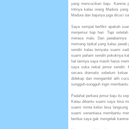
yang mencucikan baju. Karena 
Intinya kalau orang Madura yang
Madura dan bajunya juga dicuci sa
Saya sempat berfikir apakah sua
menjemur tiap hari. Tapi setel
merasa malu. Dan jawabannya 
memang tipikal yang kalau jawab p
sendiri kalau ternyata suami sa
suami paham sendiri pokoknya kal
hal lainnya saya masih harus mem
saya suka nekat jemur sendiri.
secara dramatis sebelum keluar
didekap dan mengambil alih cuc
sungguh-sungguh ingin membantu 
Padahal perkara jemur baju itu sep
Kalau dibantu suami saya bisa me
suami minta kelon bisa langsung 
suami senantiasa membantu merin
berdua saya gak mengelak karena 