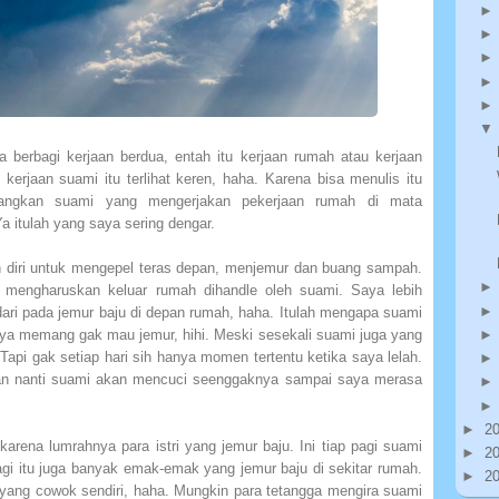
berbagi kerjaan berdua, entah itu kerjaan rumah atau kerjaan
kerjaan suami itu terlihat keren, haha. Karena bisa menulis itu
dangkan suami yang mengerjakan pekerjaan rumah di mata
Ya itulah yang saya sering dengar.
iri untuk mengepel teras depan, menjemur dan buang sampah.
mengharuskan keluar rumah dihandle oleh suami. Saya lebih
dari pada jemur baju di depan rumah, haha. Itulah mengapa suami
ya memang gak mau jemur, hihi. Meski sesekali suami juga yang
api gak setiap hari sih hanya momen tertentu ketika saya lelah.
an nanti suami akan mencuci seenggaknya sampai saya merasa
►
2
arena lumrahnya para istri yang jemur baju. Ini tiap pagi suami
►
2
pagi itu juga banyak emak-emak yang jemur baju di sekitar rumah.
►
2
yang cowok sendiri, haha. Mungkin para tetangga mengira suami