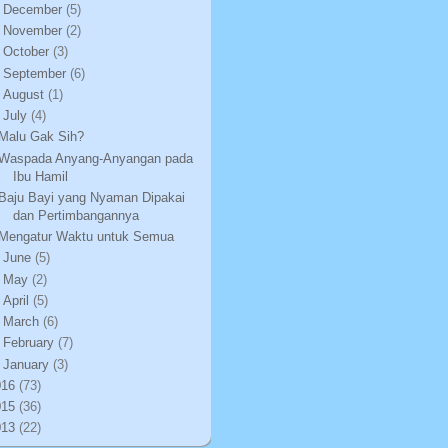
►
December
(5)
►
November
(2)
►
October
(3)
►
September
(6)
►
August
(1)
▼
July
(4)
Malu Gak Sih?
Waspada Anyang-Anyangan pada
Ibu Hamil
Baju Bayi yang Nyaman Dipakai
dan Pertimbangannya
Mengatur Waktu untuk Semua
►
June
(5)
►
May
(2)
►
April
(5)
►
March
(6)
►
February
(7)
►
January
(3)
016
(73)
015
(36)
013
(22)