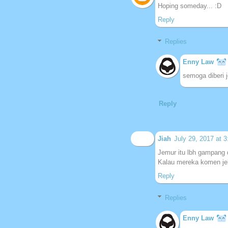
Hoping someday... :D
Reply
Replies
Enny Law
semoga diberi j
Reply
Jiah
July 29, 2017 at 
Jemur itu lbh gampang d
Kalau mereka komen jel
Reply
Replies
Enny Law