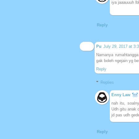
iya jaaauuuh l
Reply
Pu
July 29, 2017 at 3:
Namanya rumahtangga b
gak boleh ngejain yg be
Reply
Replies
Enny Law
nah itu, soaln
Udh gitu anak 
jd pas udh ged
Reply