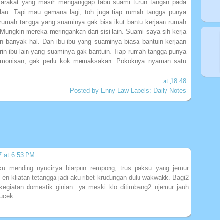
arakat yang masih menganggap tabu suami turun tangan pada
galau. Tapi mau gemana lagi, toh juga tiap rumah tangga punya
 rumah tangga yang suaminya gak bisa ikut bantu kerjaan rumah
Mungkin mereka meringankan dari sisi lain. Suami saya sih kerja
uin banyak hal. Dan ibu-ibu yang suaminya biasa bantuin kerjaan
n ibu lain yang suaminya gak bantuin. Tiap rumah tangga punya
armonisan, gak perlu kok memaksakan. Pokoknya nyaman satu
at
18:48
Posted by
Enny Law
Labels:
Daily Notes
7 at 6:53 PM
u mending nyucinya biarpun rempong, trus paksu yang jemur
en kliatan tetangga jadi aku ribet krudungan dulu wakwakk. Bagi2
kegiatan domestik ginian...ya meski klo ditimbang2 njemur jauh
gucek