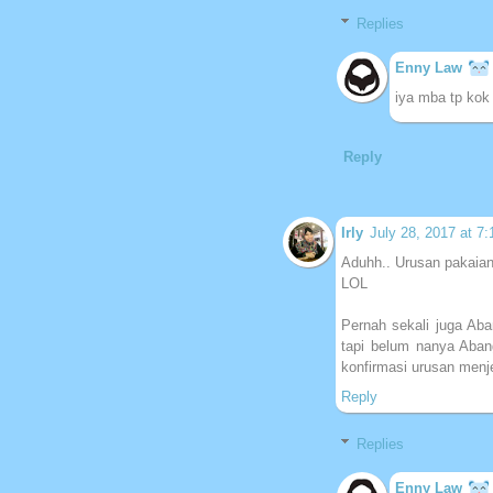
Replies
Enny Law
iya mba tp kok
Reply
Irly
July 28, 2017 at 7
Aduhh.. Urusan pakaian
LOL
Pernah sekali juga Aba
tapi belum nanya Aban
konfirmasi urusan menje
Reply
Replies
Enny Law