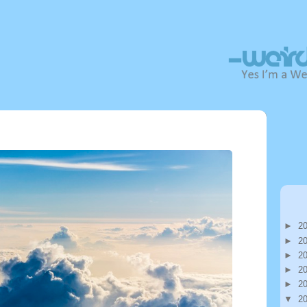
►
2
►
2
►
2
►
2
►
2
▼
2