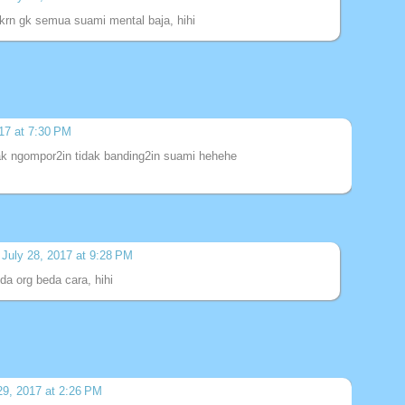
krn gk semua suami mental baja, hihi
017 at 7:30 PM
dak ngompor2in tidak banding2in suami hehehe
July 28, 2017 at 9:28 PM
a org beda cara, hihi
29, 2017 at 2:26 PM