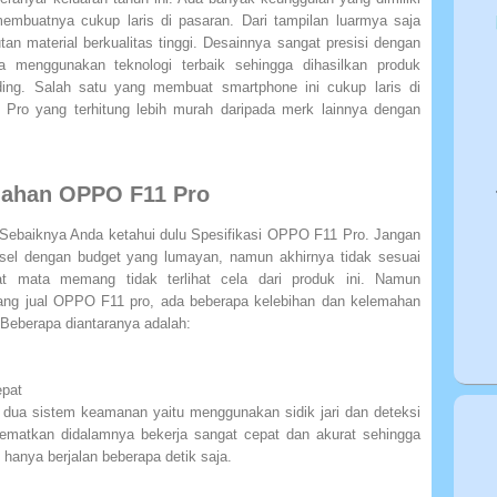
embuatnya cukup laris di pasaran. Dari tampilan luarmya saja
n material berkualitas tinggi. Desainnya sangat presisi dengan
a menggunakan teknologi terbaik sehingga dihasilkan produk
ding. Salah satu yang membuat smartphone ini cukup laris di
Pro yang terhitung lebih murah daripada merk lainnya dengan
mahan OPPO F11 Pro
Sebaiknya Anda ketahui dulu Spesifikasi OPPO F11 Pro. Jangan
el dengan budget yang lumayan, namun akhirnya tidak sesuai
t mata memang tidak terlihat cela dari produk ini. Namun
yang jual OPPO F11 pro, ada beberapa kelebihan dan kelemahan
. Beberapa diantaranya adalah:
epat
 dua sistem keamanan yaitu menggunakan sidik jari dan deteksi
sematkan didalamnya bekerja sangat cepat dan akurat sehingga
hanya berjalan beberapa detik saja.