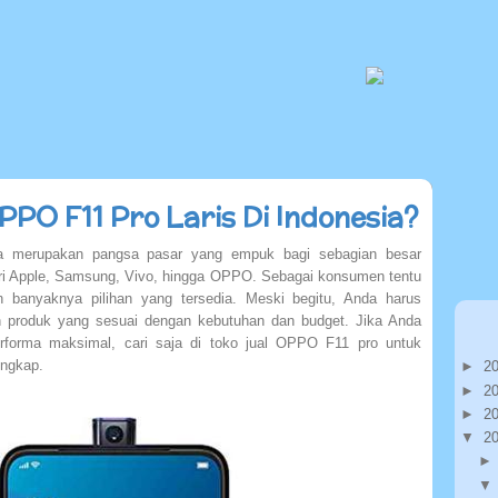
PO F11 Pro Laris Di Indonesia?
sia merupakan pangsa pasar yang empuk bagi sebagian besar
ari Apple, Samsung, Vivo, hingga OPPO. Sebagai konsumen tentu
 banyaknya pilihan yang tersedia. Meski begitu, Anda harus
n produk yang sesuai dengan kebutuhan dan budget. Jika Anda
erforma maksimal, cari saja di toko jual OPPO F11 pro untuk
engkap.
►
2
►
2
►
2
▼
2