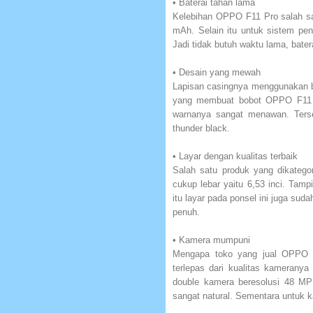
• Baterai tahan lama
Kelebihan OPPO F11 Pro salah sa
mAh. Selain itu untuk sistem pen
Jadi tidak butuh waktu lama, batera
• Desain yang mewah
Lapisan casingnya menggunakan b
yang membuat bobot OPPO F11 Pr
warnanya sangat menawan. Terse
thunder black.
• Layar dengan kualitas terbaik
Salah satu produk yang dikatego
cukup lebar yaitu 6,53 inci. Tamp
itu layar pada ponsel ini juga su
penuh.
• Kamera mumpuni
Mengapa toko yang jual OPPO F
terlepas dari kualitas kameran
double kamera beresolusi 48 MP
sangat natural. Sementara untuk 