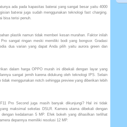
tunya ada pada kapasitas baterai yang sangat besar yaitu 4000
gisian baterai juga sudah menggunakan teknologi fast charging.
i bisa terisi penuh.
ahan plastik namun tidak memberi kesan murahan. Faktor inilah
o sangat ringan meski memiliki bodi yang bongsor. Gradasi
dia dua varian yang dapat Anda pilih yaitu aurora green dan
rikan dalam harga OPPO murah ini dibekali dengan layar yang
ilannya sangat jernih karena didukung oleh teknologi IPS. Selain
dah tidak menggunakan notch sehingga preview yang diberikan lebih
11 Pro Second juga masih banyak dikunjungi? Hal ini tidak
ya yang maksimal sekelas DSLR. Kamera utama dibekali dengan
 dengan kedalaman 5 MP. Efek bokeh yang dihasilkan terlihat
kamera depannya memiliki resolusi 12 MP.