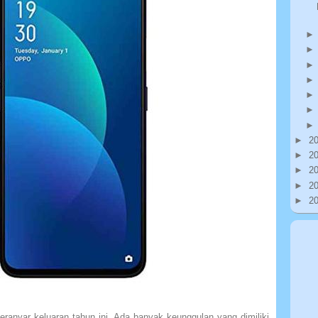
►
2
►
2
►
2
►
2
►
2
anyar keluaran tahun ini. Ada banyak keunggulan yang dimiliki