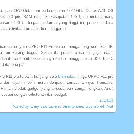
dengan CPU Octa-core berkecepatan 4x2.1GHz Cortex-A73. OS
roid 9.0 pie. RAM memiliki kecepatan 4 GB, sementara ruang
esar 64 GB. Dengan performa yang tinggi ini, ponsel ini bisa
ala aktivitas termasuk bermain game.
 namun ternyata OPPO F11 Pro belum mengantongi sertifikasi IP.
an air kurang bagus. Selain itu ponsel pintar ini juga masih
dahal tipe smartphone lainnya sudah menggunakan USB tipe-C
 data tercepat.
O F11 pro terbaik, kunjungi saja
Bhinneka
. Harga OPPO F11 pro
u dan dijamin lebih murah daripada tempat lainnya. Transaksi
 Pilihan produk gadget yang tersedia pun sangat lengkap, Anda
g sesuai dengan kebutuhan dan budget.
at
14:34
Posted by
Enny Law
Labels:
Smartphone
,
Sponsored Post