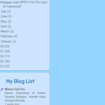
Mengapa Jual OPPO F11 Pro Laris
Di Indonesia?
►
July
(2)
►
June
(1)
►
May
(3)
►
April
(2)
►
March
(2)
►
February
(4)
►
January
(1)
018
(20)
017
(49)
016
(73)
015
(36)
013
(22)
My Blog List
Mama Cal-Vin
Panen Edamame di Kebun
Pangan Madaya: Inisiatif Hijau
Dompet Dhuafa
1 week ago