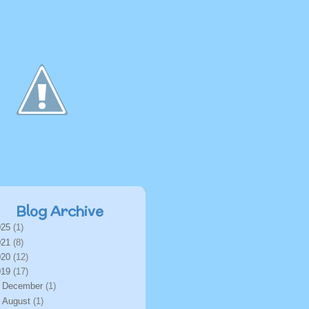
Blog Archive
025
(1)
021
(8)
020
(12)
019
(17)
►
December
(1)
▼
August
(1)