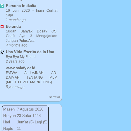
Persona Intikalia
16 Juni 2026 - Ingin Curhat
Saja
1 month ago
Beranda
Sudah Banyak Dosa? QS.
Ghafir Ayat 3 Mengajarkan
Jangan Putus Asa
4 months ago
Una Vida Escrita de la Una
Bye Bye My Friend
2 years ago
www.salafy.or.id
FATWA AL-LAJNAH AD-
DAIMAH TENTANG MLM
(MULTI LEVEL MARKETING)
5 years ago
Show All
Masehi
7 Agustus 2026
Hijriyah
23 Safar 1448
Hari
Jum'at (6) Legi (5)
Neptu
11