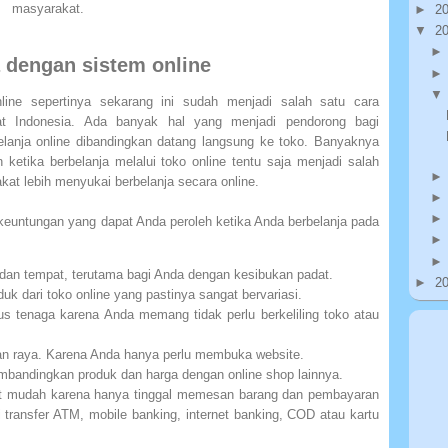
masyarakat.
►
2
▼
2
 dengan sistem online
ine sepertinya sekarang ini sudah menjadi salah satu cara
akat Indonesia. Ada banyak hal yang menjadi pendorong bagi
elanja online dibandingkan datang langsung ke toko. Banyaknya
ketika berbelanja melalui toko online tentu saja menjadi salah
at lebih menyukai berbelanja secara online.
keuntungan yang dapat Anda peroleh ketika Anda berbelanja pada
 dan tempat, terutama bagi Anda dengan kesibukan padat.
►
2
duk dari toko online yang pastinya sangat bervariasi.
us tenaga karena Anda memang tidak perlu berkeliling toko atau
lan raya. Karena Anda hanya perlu membuka website.
bandingkan produk dan harga dengan online shop lainnya.
at mudah karena hanya tinggal memesan barang dan pembayaran
 transfer ATM, mobile banking, internet banking, COD atau kartu