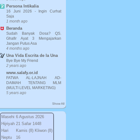
Persona Intikalia
16 Juni 2026 - Ingin Curhat
Saja
1 month ago
Beranda
Sudah Banyak Dosa? QS.
Ghafir Ayat 3 Mengajarkan
Jangan Putus Asa
4 months ago
Una Vida Escrita de la Una
Bye Bye My Friend
2 years ago
www.salafy.or.id
FATWA AL-LAJNAH AD-
DAIMAH TENTANG MLM
(MULTI LEVEL MARKETING)
5 years ago
Show All
Masehi
6 Agustus 2026
Hijriyah
21 Safar 1448
Hari
Kamis (8) Kliwon (8)
Neptu
16