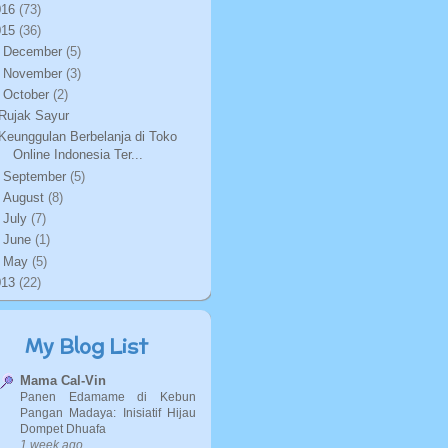
016
(73)
015
(36)
►
December
(5)
►
November
(3)
▼
October
(2)
Rujak Sayur
Keunggulan Berbelanja di Toko
Online Indonesia Ter...
►
September
(5)
►
August
(8)
►
July
(7)
►
June
(1)
►
May
(5)
013
(22)
My Blog List
Mama Cal-Vin
Panen Edamame di Kebun
Pangan Madaya: Inisiatif Hijau
Dompet Dhuafa
1 week ago