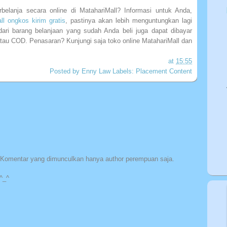
elanja secara online di MatahariMall? Informasi untuk Anda,
ll ongkos kirim gratis
, pastinya akan lebih menguntungkan lagi
ri barang belanjaan yang sudah Anda beli juga dapat dibayar
atau COD. Penasaran? Kunjungi saja toko online MatahariMall dan
at
15:55
Posted by
Enny Law
Labels:
Placement Content
Komentar yang dimunculkan hanya author perempuan saja.
^_^