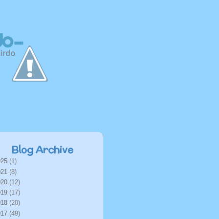
Blog Archive
025
(1)
021
(8)
020
(12)
019
(17)
018
(20)
017
(49)