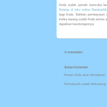
Anda sudah pernah mencoba berb
Belanja di toko online MatahariMa
bagi Anda. Bahkan pembayaran da
ketika barang sudah Anda terima 
dapatkan keuntungannya.
0 comments:
Ikutan Komentar
Komen Anda akan dimoderasi. 
Terimakasih sudah berkunjung 