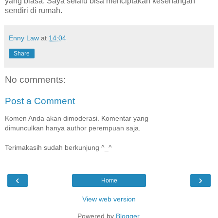
yang biasa. Saya selalu bisa menciptakan kesenangan
sendiri di rumah.
Enny Law
at
14:04
Share
No comments:
Post a Comment
Komen Anda akan dimoderasi. Komentar yang
dimunculkan hanya author perempuan saja.
Terimakasih sudah berkunjung ^_^
‹
›
Home
View web version
Powered by
Blogger
.